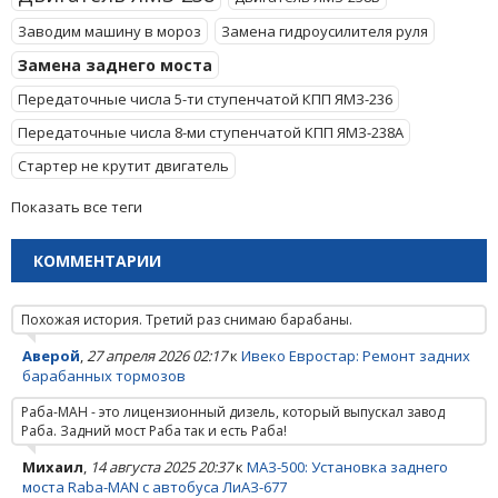
Заводим машину в мороз
Замена гидроусилителя руля
Замена заднего моста
Передаточные числа 5-ти ступенчатой КПП ЯМЗ-236
Передаточные числа 8-ми ступенчатой КПП ЯМЗ-238А
Стартер не крутит двигатель
Показать все теги
КОММЕНТАРИИ
Похожая история. Третий раз снимаю барабаны.
Аверой
,
27 апреля 2026 02:17
к
Ивеко Евростар: Ремонт задних
барабанных тормозов
Раба-МАН - это лицензионный дизель, который выпускал завод
Раба. Задний мост Раба так и есть Раба!
Михаил
,
14 августа 2025 20:37
к
МАЗ-500: Установка заднего
моста Raba-MAN с автобуса ЛиАЗ-677