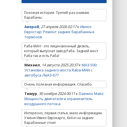
Похожая история. Третий раз снимаю
барабаны.
Аверой
,
27 апреля 2026 02:17
к
Ивеко
Евростар: Ремонт задних барабанных
тормозов
Раба-МАН - это лицензионный дизель,
который выпускал завод Раба. Задний мост
Раба так и есть Раба!
Михаил
,
14 августа 2025 20:37
к
МАЗ-500:
Установка заднего моста Raba-MAN с
автобуса ЛиАЗ-677
Очень полезная информация. Спасибо.
Тимур
,
30 ноября 2024 00:11
к
Daewoo Matiz:
Мощность двигателя и ограничитель
воздушного потока
Интересно, первая статья, мало информации.
У меня Ивеко Еврокарго, 6х4 и на задних
барабанные стоит