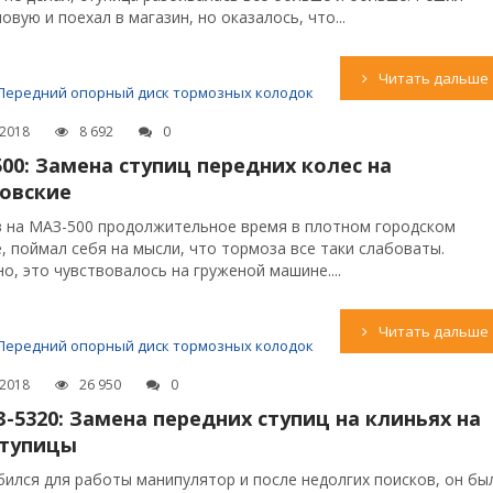
овую и поехал в магазин, но оказалось, что...
Читать дальше
Передний опорный диск тормозных колодок
.2018
8 692
0
00: Замена ступиц передних колес на
овские
 на МАЗ-500 продолжительное время в плотном городском
, поймал себя на мысли, что тормоза все таки слабоваты.
о, это чувствовалось на груженой машине....
Читать дальше
Передний опорный диск тормозных колодок
.2018
26 950
0
-5320: Замена передних ступиц на клиньях на
ступицы
ился для работы манипулятор и после недолгих поисков, он бы