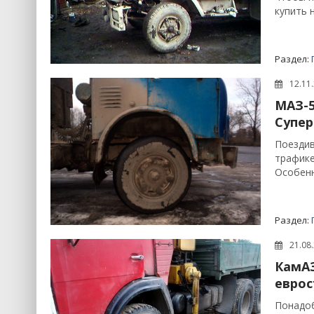
купить н
Раздел:
12.11
МАЗ-5
Супер
Поездив
трафике
Особенн
Раздел:
21.08
КамАЗ
евро
Понадоб