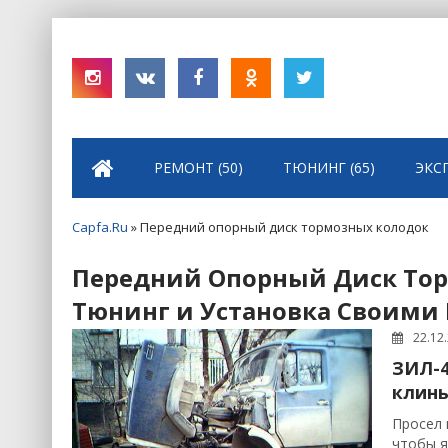
РЕМОНТ (50)
ТЮНИНГ (65)
ЭКС
Capfa.Ru
» Передний опорный диск тормозных колодок
Передний Опорный Диск Торм
Тюнинг и Установка Своими
22.12
ЗИЛ-4
клинь
Просел 
чтобы я