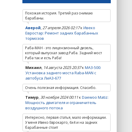
Похожая история. Третий раз снимаю
барабаны.
Аверой
,
27 апреля 2026 02:17
к
Ивеко
Евростар: Ремонт задних барабанных
тормозов
Раба-МАН - это лицензионный дизель,
который выпускал завод Раба. Задний мост
Раба так и есть Раба!
Михаил
,
14 августа 2025 20:37
к
МАЗ-500:
Установка заднего моста Raba-MAN с
автобуса ЛиАЗ-677
Очень полезная информация. Спасибо.
Тимур
,
30 ноября 2024 00:11
к
Daewoo Matiz:
Мощность двигателя и ограничитель
воздушного потока
Интересно, первая статья, мало информации.
У меня Ивеко Еврокарго, 6х4 и на задних
барабанные стоит