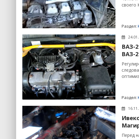
своего 
Раздел:
24.01
ВАЗ-2
ВАЗ-2
Регулир
следова
оптимиз
Раздел:
16.11
Ивеко
Магир
Перед н