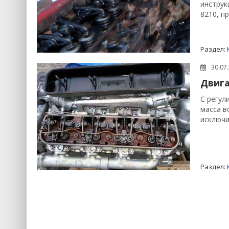
инструк
8210, пр
Раздел:
30.07
Двига
С регул
масса в
исключи
Раздел: