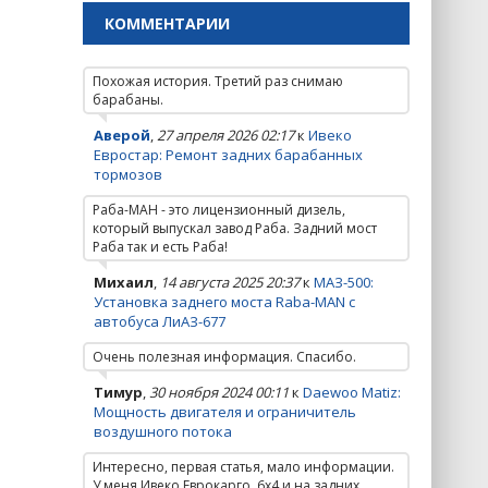
КОММЕНТАРИИ
Похожая история. Третий раз снимаю
барабаны.
Аверой
,
27 апреля 2026 02:17
к
Ивеко
Евростар: Ремонт задних барабанных
тормозов
Раба-МАН - это лицензионный дизель,
который выпускал завод Раба. Задний мост
Раба так и есть Раба!
Михаил
,
14 августа 2025 20:37
к
МАЗ-500:
Установка заднего моста Raba-MAN с
автобуса ЛиАЗ-677
Очень полезная информация. Спасибо.
Тимур
,
30 ноября 2024 00:11
к
Daewoo Matiz:
Мощность двигателя и ограничитель
воздушного потока
Интересно, первая статья, мало информации.
У меня Ивеко Еврокарго, 6х4 и на задних