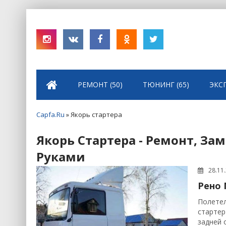
РЕМОНТ (50)
ТЮНИНГ (65)
ЭКС
Capfa.Ru
» Якорь стартера
Якорь Стартера - Ремонт, За
Руками
28.11
Рено 
Полетел
стартер
задней 