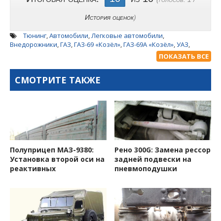
История оценок
)
Тюнинг
,
Автомобили
,
Легковые автомобили
,
Внедорожники
,
ГАЗ
,
ГАЗ-69 «Козёл»
,
ГАЗ-69А «Козёл»
,
УАЗ
,
УАЗ-469 «Козёл»
,
Кузов
,
Рама
,
Двигатель
,
КПП
,
Раздатка
,
Рама
ПОКАЗАТЬ ВСЕ
УАЗ-469 «Козёл»
,
Кузов ГАЗ-69А «Козёл»
,
Двигатель ЗМЗ-402
,
Двигатель ЗМЗ-24
,
Раздатка УАЗ-469 «Козёл»
,
4-х ступенчатая
СМОТРИТЕ ТАКЖЕ
КПП УАЗ-469
Полуприцеп МАЗ-9380:
Рено 300G: Замена рессор
Установка второй оси на
задней подвески на
реактивных
пневмоподушки