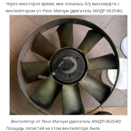
Через некоторое время, мне попалась б/у вискомуфта с
вентилятором от Рено Магнум (двигатель МИДР-063540).
Вентилятор от Рено Магнум (двигатель МИДР-063540)
Площадь лопастей на этом вентиляторе была