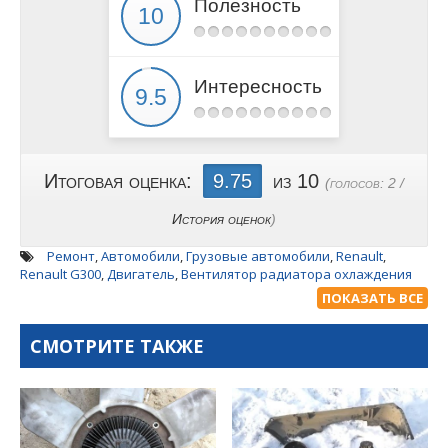
Полезность
Интересность
Итоговая оценка:
9.75
из 10
(голосов:
2
/
История оценок
)
Ремонт
,
Автомобили
,
Грузовые автомобили
,
Renault
,
Renault G300
,
Двигатель
,
Вентилятор радиатора охлаждения
двигателя
,
Вискомуфта вентилятора охлаждения двигателя
,
ПОКАЗАТЬ ВСЕ
Вискомуфта вентилятора радиатора охлаждения двигателя
Рено 300G
,
Вентилятор радиатора охлаждения двигателя Рено
СМОТРИТЕ ТАКЖЕ
300G
,
Двигатель греется
,
Люфт вентилятора
,
Двигатель
Renault MIDR-062045