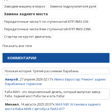
Заводим машину в мороз
Замена гидроусилителя руля
Замена заднего моста
Передаточные числа 5-ти ступенчатой КПП ЯМЗ-236
Передаточные числа 8-ми ступенчатой КПП ЯМЗ-238А
Стартер не крутит двигатель
Показать все теги
КОММЕНТАРИИ
Похожая история. Третий раз снимаю барабаны.
Аверой
,
27 апреля 2026 02:17
к
Ивеко Евростар: Ремонт задних
барабанных тормозов
Раба-МАН - это лицензионный дизель, который выпускал завод
Раба. Задний мост Раба так и есть Раба!
Михаил
,
14 августа 2025 20:37
к
МАЗ-500: Установка заднего
моста Raba-MAN с автобуса ЛиАЗ-677