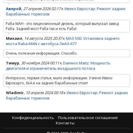
Аверой
,
27 апреля 2026 02:17
к
Ивеко Евростар: Ремонт задних
барабанных тормозов
Раба-МАН - это лицензионный дизель, который выпускал завод
Раба. Задний мост Раба так и есть Раба!
Михаил
,
14 августа 2025 20:37
к
МАЗ-500: Установка заднего
моста Raba-MAN с автобуса ЛиАЗ-677
Очень полезная информация. Спасибо.
Тимур
,
30 ноября 2024 00:11
к
Daewoo Matiz: Мощность
двигателя и ограничитель воздушного потока
Интересно, первая статья, мало информации. У меня Ивеко
Еврокарго, 6х4 и на задних барабанные стоит
Wladimir
,
10 апреля 2024 00:18
к
Ивеко Евростар: Ремонт задних
барабанных тормозов
Конфиденциальность
Пользовательское соглашение
Контакты