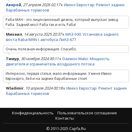
Аверой
,
27 апреля 2026 02:17
к
Ивеко Евростар: Ремонт задних
барабанных тормозов
Раба-МАН - это лицензионный дизель, который выпускал завод
Раба. Задний мост Раба так и есть Раба!
Михаил
,
14 августа 2025 20:37
к
МАЗ-500: Установка заднего
моста Raba-MAN с автобуса ЛиАЗ-677
Очень полезная информация. Спасибо.
Тимур
,
30 ноября 2024 00:11
к
Daewoo Matiz: Мощность
двигателя и ограничитель воздушного потока
Интересно, первая статья, мало информации. У меня Ивеко
Еврокарго, 6х4 и на задних барабанные стоит
Wladimir
,
10 апреля 2024 00:18
к
Ивеко Евростар: Ремонт задних
барабанных тормозов
Конфиденциальность
Пользовательское соглашение
Контакты
© 2011-2025 Capfa.Ru