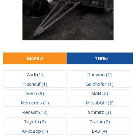
МАРКИ
ТИПЫ
Audi (1)
Daewoo (1)
Fruehauf (1)
Goldhofer (1)
Iveco (9)
MAN (2)
Mercedes (1)
Mitsubishi (2)
Renault (12)
Schmitz (3)
Toyota (2)
Trailor (2)
Амкодор (1)
ВАЗ (4)