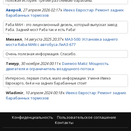
Похожая история. Третий раз снимаю барабаны.
Аверой
,
27 апреля 2026 02:17
к
Ивеко Евростар: Ремонт задних
барабанных тормозов
Раба-МАН - это лицензионный дизель, который выпускал завод
Раба. Задний мост Раба так и есть Раба!
Михаил
,
14 августа 2025 20:37
к
МАЗ-500: Установка заднего
моста Raba-MAN с автобуса ЛиАЗ-677
Очень полезная информация. Спасибо.
Тимур
,
30 ноября 2024 00:11
к
Daewoo Matiz: Мощность
двигателя и ограничитель воздушного потока
Интересно, первая статья, мало информации. У меня Ивеко
Еврокарго, 6х4 и на задних барабанные стоит
Wladimir
,
10 апреля 2024 00:18
к
Ивеко Евростар: Ремонт задних
барабанных тормозов
Конфиденциальность
Пользовательское соглашение
Контакты