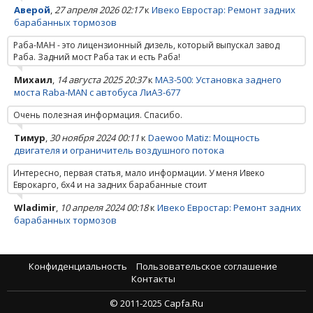
Аверой
,
27 апреля 2026 02:17
к
Ивеко Евростар: Ремонт задних
барабанных тормозов
Раба-МАН - это лицензионный дизель, который выпускал завод
Раба. Задний мост Раба так и есть Раба!
Михаил
,
14 августа 2025 20:37
к
МАЗ-500: Установка заднего
моста Raba-MAN с автобуса ЛиАЗ-677
Очень полезная информация. Спасибо.
Тимур
,
30 ноября 2024 00:11
к
Daewoo Matiz: Мощность
двигателя и ограничитель воздушного потока
Интересно, первая статья, мало информации. У меня Ивеко
Еврокарго, 6х4 и на задних барабанные стоит
Wladimir
,
10 апреля 2024 00:18
к
Ивеко Евростар: Ремонт задних
барабанных тормозов
Конфиденциальность
Пользовательское соглашение
Контакты
© 2011-2025 Capfa.Ru