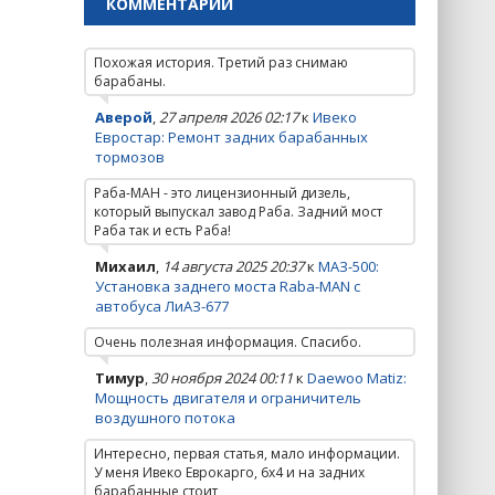
КОММЕНТАРИИ
Похожая история. Третий раз снимаю
барабаны.
Аверой
,
27 апреля 2026 02:17
к
Ивеко
Евростар: Ремонт задних барабанных
тормозов
Раба-МАН - это лицензионный дизель,
который выпускал завод Раба. Задний мост
Раба так и есть Раба!
Михаил
,
14 августа 2025 20:37
к
МАЗ-500:
Установка заднего моста Raba-MAN с
автобуса ЛиАЗ-677
Очень полезная информация. Спасибо.
Тимур
,
30 ноября 2024 00:11
к
Daewoo Matiz:
Мощность двигателя и ограничитель
воздушного потока
Интересно, первая статья, мало информации.
У меня Ивеко Еврокарго, 6х4 и на задних
барабанные стоит