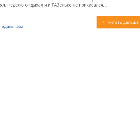
ял. Неделю отдыхал и к ГАЗельке не прикасался,...
Читать дальше
Педаль газа