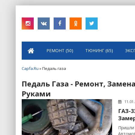
РЕМОНТ (50)
ТЮНИНГ (65)
ЭКС
Capfa.Ru
» Педаль газа
Педаль Газа - Ремонт, Замен
Руками
11.01
ГАЗ-3
Замер
Пришли 
Автомоб