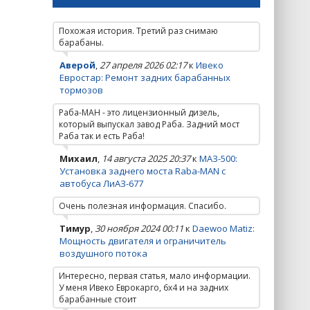
Похожая история. Третий раз снимаю
барабаны.
Аверой
,
27 апреля 2026 02:17
к
Ивеко
Евростар: Ремонт задних барабанных
тормозов
Раба-МАН - это лицензионный дизель,
который выпускал завод Раба. Задний мост
Раба так и есть Раба!
Михаил
,
14 августа 2025 20:37
к
МАЗ-500:
Установка заднего моста Raba-MAN с
автобуса ЛиАЗ-677
Очень полезная информация. Спасибо.
Тимур
,
30 ноября 2024 00:11
к
Daewoo Matiz:
Мощность двигателя и ограничитель
воздушного потока
Интересно, первая статья, мало информации.
У меня Ивеко Еврокарго, 6х4 и на задних
барабанные стоит