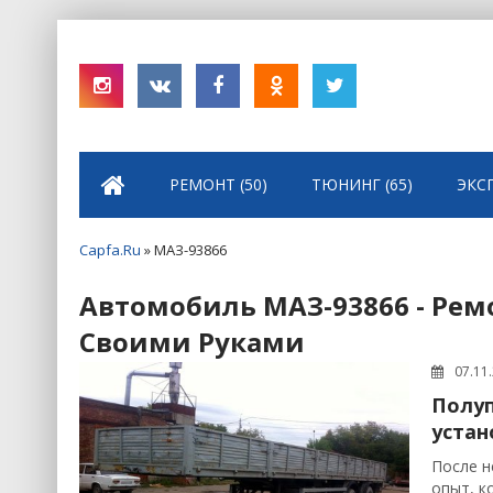
РЕМОНТ (50)
ТЮНИНГ (65)
ЭКС
Capfa.Ru
» МАЗ-93866
Автомобиль МАЗ-93866 - Рем
Своими Руками
07.11
Полуп
устан
После н
опыт, к