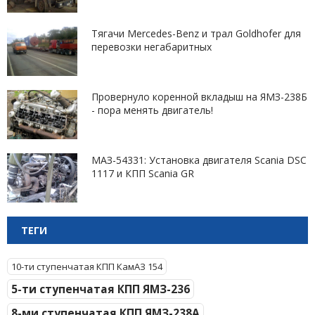
Тягачи Mercedes-Benz и трал Goldhofer для
перевозки негабаритных
Провернуло коренной вкладыш на ЯМЗ-238Б
- пора менять двигатель!
МАЗ-54331: Установка двигателя Scania DSC
1117 и КПП Scania GR
ТЕГИ
10-ти ступенчатая КПП КамАЗ 154
5-ти ступенчатая КПП ЯМЗ-236
8-ми ступенчатая КПП ЯМЗ-238А