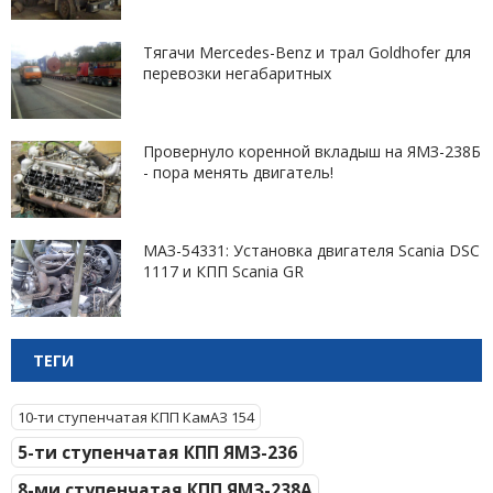
Тягачи Mercedes-Benz и трал Goldhofer для
перевозки негабаритных
Провернуло коренной вкладыш на ЯМЗ-238Б
- пора менять двигатель!
МАЗ-54331: Установка двигателя Scania DSC
1117 и КПП Scania GR
ТЕГИ
10-ти ступенчатая КПП КамАЗ 154
5-ти ступенчатая КПП ЯМЗ-236
8-ми ступенчатая КПП ЯМЗ-238А