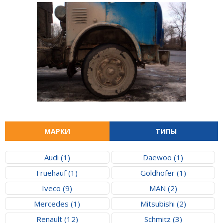
МАРКИ
ТИПЫ
Audi (1)
Daewoo (1)
Fruehauf (1)
Goldhofer (1)
Iveco (9)
MAN (2)
Mercedes (1)
Mitsubishi (2)
Renault (12)
Schmitz (3)