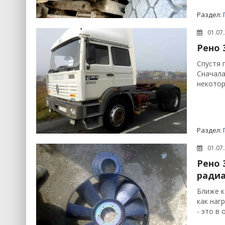
Раздел:
01.07
Рено 
Спустя 
Сначала
некотор
Раздел:
01.07
Рено 
радиа
Ближе к
как наг
- это в 