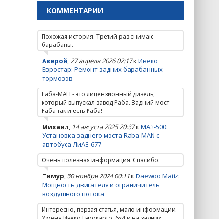
КОММЕНТАРИИ
Похожая история. Третий раз снимаю
барабаны.
Аверой
,
27 апреля 2026 02:17
к
Ивеко
Евростар: Ремонт задних барабанных
тормозов
Раба-МАН - это лицензионный дизель,
который выпускал завод Раба. Задний мост
Раба так и есть Раба!
Михаил
,
14 августа 2025 20:37
к
МАЗ-500:
Установка заднего моста Raba-MAN с
автобуса ЛиАЗ-677
Очень полезная информация. Спасибо.
Тимур
,
30 ноября 2024 00:11
к
Daewoo Matiz:
Мощность двигателя и ограничитель
воздушного потока
Интересно, первая статья, мало информации.
У меня Ивеко Еврокарго, 6х4 и на задних