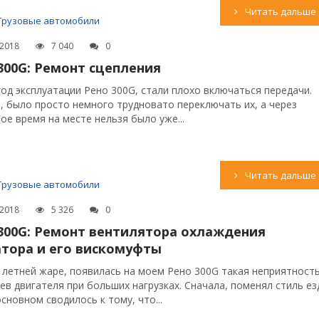
Читать дальше
Грузовые автомобили
.2018
7 040
0
300G: Ремонт сцепления
год эксплуатации Рено 300G, стали плохо включаться передачи.
, было просто немного трудновато переключать их, а через
ое время на месте нельзя было уже...
Читать дальше
Грузовые автомобили
.2018
5 326
0
300G: Ремонт вентилятора охлаждения
тора и его вискомуфты
 летней жаре, появилась на моем Рено 300G такая неприятность
рев двигателя при больших нагрузках. Сначала, поменял стиль е
основном сводилось к тому, что...