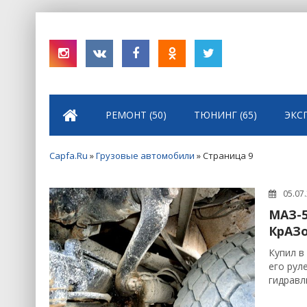
РЕМОНТ (50)
ТЮНИНГ (65)
ЭКС
Capfa.Ru
»
Грузовые автомобили
» Страница 9
05.07
МАЗ-5
КрАЗ
Купил в
его рул
гидравл