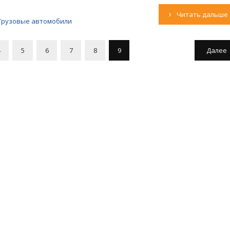
Читать дальше
Грузовые автомобили
4
5
6
7
8
9
Далее