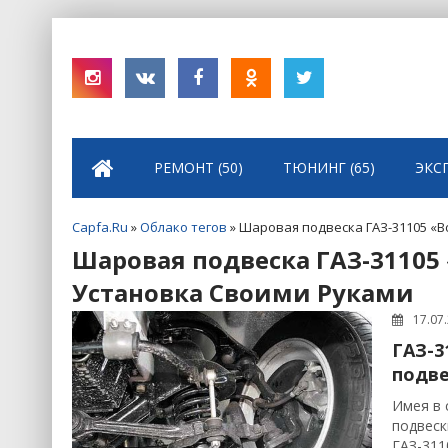
РЕМОНТ (50)
ТЮНИНГ (65)
ЭКС
Capfa.Ru
»
Облако тегов
» Шаровая подвеска ГАЗ-31105 «В
Шаровая подвеска ГАЗ-31105 
Установка Своими Руками
17.07
ГАЗ-3
подве
Имея в 
подвеск
ГАЗ-311