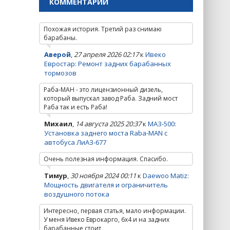
КОММЕНТАРИИ
Похожая история. Третий раз снимаю
барабаны.
Аверой
,
27 апреля 2026 02:17
к
Ивеко
Евростар: Ремонт задних барабанных
тормозов
Раба-МАН - это лицензионный дизель,
который выпускал завод Раба. Задний мост
Раба так и есть Раба!
Михаил
,
14 августа 2025 20:37
к
МАЗ-500:
Установка заднего моста Raba-MAN с
автобуса ЛиАЗ-677
Очень полезная информация. Спасибо.
Тимур
,
30 ноября 2024 00:11
к
Daewoo Matiz:
Мощность двигателя и ограничитель
воздушного потока
Интересно, первая статья, мало информации.
У меня Ивеко Еврокарго, 6х4 и на задних
барабанные стоит