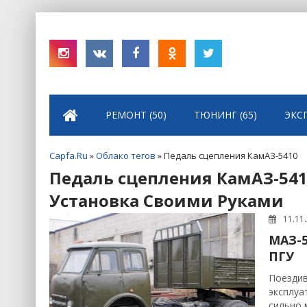
РЕМОНТ (50)
ТЮНИНГ (65)
ЭКС
Capfa.Ru
»
Облако тегов
» Педаль сцепления КамАЗ-5410
Педаль сцепления КамАЗ-5410
Установка Своими Руками
11.11
МАЗ-5
ПГУ
Поездив
эксплуа
сильно 