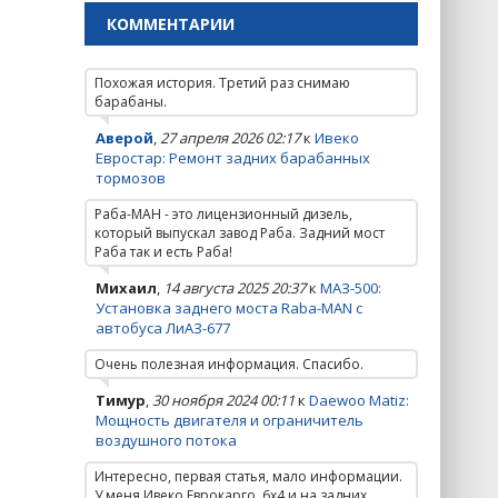
КОММЕНТАРИИ
Похожая история. Третий раз снимаю
барабаны.
Аверой
,
27 апреля 2026 02:17
к
Ивеко
Евростар: Ремонт задних барабанных
тормозов
Раба-МАН - это лицензионный дизель,
который выпускал завод Раба. Задний мост
Раба так и есть Раба!
Михаил
,
14 августа 2025 20:37
к
МАЗ-500:
Установка заднего моста Raba-MAN с
автобуса ЛиАЗ-677
Очень полезная информация. Спасибо.
Тимур
,
30 ноября 2024 00:11
к
Daewoo Matiz:
Мощность двигателя и ограничитель
воздушного потока
Интересно, первая статья, мало информации.
У меня Ивеко Еврокарго, 6х4 и на задних