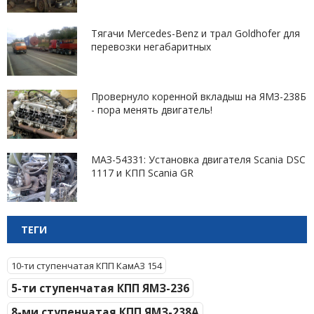
Тягачи Mercedes-Benz и трал Goldhofer для
перевозки негабаритных
Провернуло коренной вкладыш на ЯМЗ-238Б
- пора менять двигатель!
МАЗ-54331: Установка двигателя Scania DSC
1117 и КПП Scania GR
ТЕГИ
10-ти ступенчатая КПП КамАЗ 154
5-ти ступенчатая КПП ЯМЗ-236
8-ми ступенчатая КПП ЯМЗ-238А