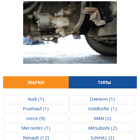
МАРКИ
ТИПЫ
Audi (1)
Daewoo (1)
Fruehauf (1)
Goldhofer (1)
Iveco (9)
MAN (2)
Mercedes (1)
Mitsubishi (2)
Renault (12)
Schmitz (3)