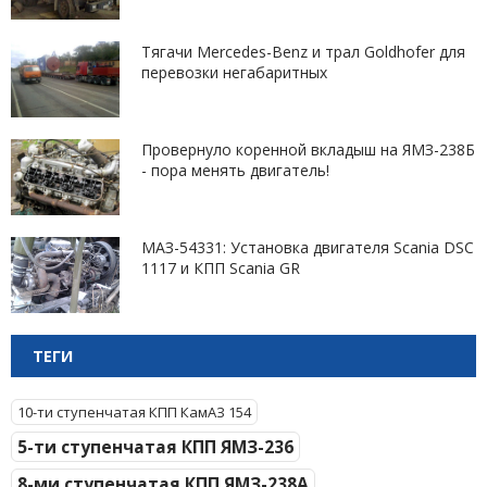
Тягачи Mercedes-Benz и трал Goldhofer для
перевозки негабаритных
Провернуло коренной вкладыш на ЯМЗ-238Б
- пора менять двигатель!
МАЗ-54331: Установка двигателя Scania DSC
1117 и КПП Scania GR
ТЕГИ
10-ти ступенчатая КПП КамАЗ 154
5-ти ступенчатая КПП ЯМЗ-236
8-ми ступенчатая КПП ЯМЗ-238А