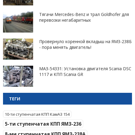
Тягачи Mercedes-Benz и трал Goldhofer для
перевозки негабаритных
Провернуло коренной вкладыш на ЯМЗ-238Б
- пора менять двигатель!
МАЗ-54331: Установка двигателя Scania DSC
1117 и КПП Scania GR
ТЕГИ
10-ти ступенчатая КПП КамАЗ 154
5-ти ступенчатая КПП ЯМЗ-236
8-ми ступенчатая КПП ЯМЗ-238А