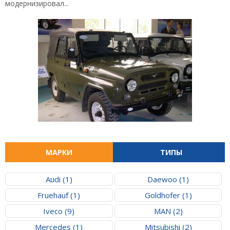
модернизировал...
МАРКИ
ТИПЫ
Audi (1)
Daewoo (1)
Fruehauf (1)
Goldhofer (1)
Iveco (9)
MAN (2)
Mercedes (1)
Mitsubishi (2)