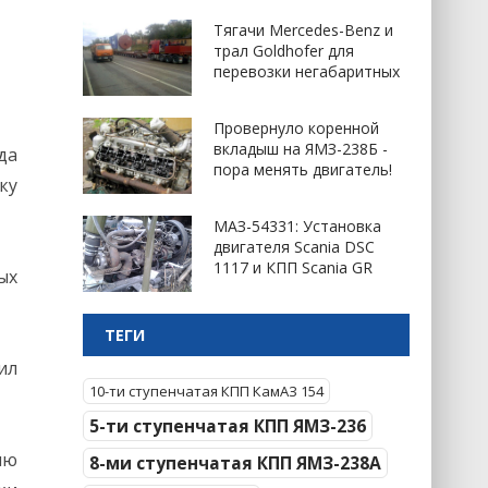
Тягачи Mercedes-Benz и
трал Goldhofer для
перевозки негабаритных
Провернуло коренной
вкладыш на ЯМЗ-238Б -
да
пора менять двигатель!
ку
МАЗ-54331: Установка
двигателя Scania DSC
1117 и КПП Scania GR
ых
ТЕГИ
ил
10-ти ступенчатая КПП КамАЗ 154
5-ти ступенчатая КПП ЯМЗ-236
ию
8-ми ступенчатая КПП ЯМЗ-238А