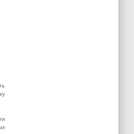
ть
ку
ги
ил