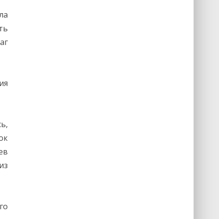
ла
ть
аг
ия
ь,
ок
ев
из
го