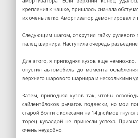
амортизатора. Если верхний конец удалос
крепления к чашке, пришлось сначала обстуч
их очень легко. Амортизатор демонтировал и
Следующим шагом, открутил гайку рулевого п
палец шарнира. Наступила очередь разъединен
Для этого, я приподнял кузов еще немножко
опустил автомобиль до момента ослабления
верхнего шарового шарнира и несколькими уд
Затем, приподнял кузов так, чтобы освобод
сайлентблоков рычагов подвески, но мои по
старой Волги с колесами на 14 дюймов гнулся 
торец кувалдой не принесли успеха. Призн
очень неудобно.