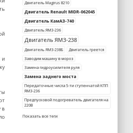
ки
Двигатель Magirus 8210
ть
Двигатель Renault MIDR-062045
Двигатель КамАЗ-740
Двигатель ЯМЗ-236
ой
Двигатель ЯМЗ-238
Двигатель ЯМЗ-238Б
Двигатель греется
 и
Заводим машину в мороз
ку
Замена гидроусилителя руля
Замена заднего моста
Передаточные числа 5-ти ступенчатой КПП
ЯМЗ-236
ты
от
Предпусковой подогреватель двигателя на
220В
 в
Показать все теги
ло