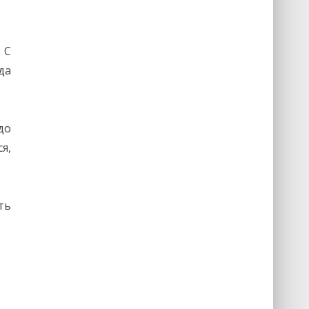
 С
да
до
я,
ть