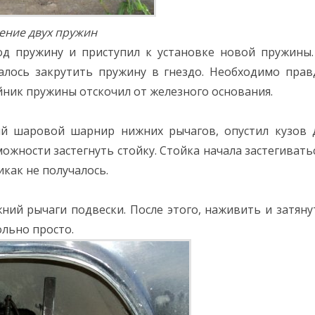
ение двух пружин
д пружину и приступил к установке новой пружины.
лось закрутить пружину в гнездо. Необходимо прав
йник пружины отскочил от железного основания.
й шаровой шарнир нижних рычагов, опустил кузов 
ожности застегнуть стойку. Стойка начала застегиватьс
икак не получалось.
жний рычаги подвески. После этого, наживить и затяну
ольно просто.