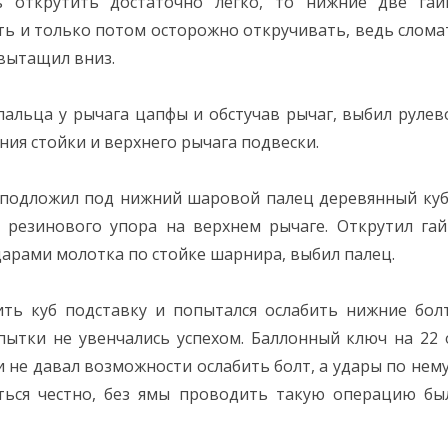
ь открутить достаточно легко, то нижние две гай
ать и только потом осторожно откручивать, ведь слома
 вытащил вниз.
альца у рычага цапфы и обстучав рычаг, выбил рулев
ия стойки и верхнего рычага подвески.
, подложил под нижний шаровой палец деревянный куб
 резинового упора на верхнем рычаге. Открутил гай
арами молотка по стойке шарнира, выбил палец.
ить куб подставку и попытался ослабить нижние бол
пытки не увенчались успехом. Баллонный ключ на 22 
и не давал возможности ослабить болт, а удары по нему
аться честно, без ямы проводить такую операцию бы