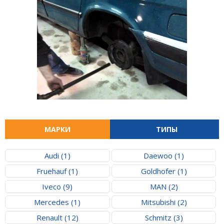
МАРКИ
ТИПЫ
Audi (1)
Daewoo (1)
Fruehauf (1)
Goldhofer (1)
Iveco (9)
MAN (2)
Mercedes (1)
Mitsubishi (2)
Renault (12)
Schmitz (3)