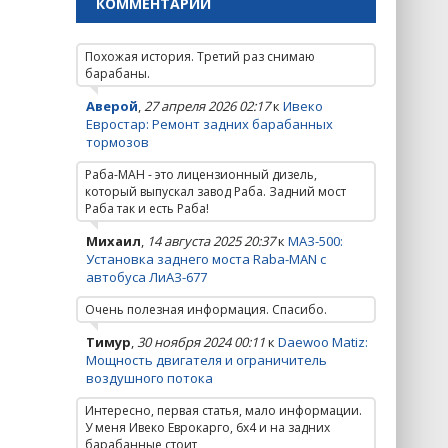
КОММЕНТАРИИ
Похожая история. Третий раз снимаю
барабаны.
Аверой
,
27 апреля 2026 02:17
к
Ивеко
Евростар: Ремонт задних барабанных
тормозов
Раба-МАН - это лицензионный дизель,
который выпускал завод Раба. Задний мост
Раба так и есть Раба!
Михаил
,
14 августа 2025 20:37
к
МАЗ-500:
Установка заднего моста Raba-MAN с
автобуса ЛиАЗ-677
Очень полезная информация. Спасибо.
Тимур
,
30 ноября 2024 00:11
к
Daewoo Matiz:
Мощность двигателя и ограничитель
воздушного потока
Интересно, первая статья, мало информации.
У меня Ивеко Еврокарго, 6х4 и на задних
барабанные стоит