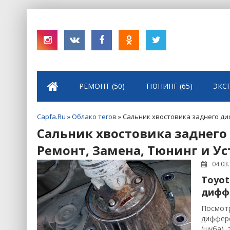
РЕМОНТ (50)
ТЮНИНГ (65)
ЭКС
Capfa.Ru
»
Облако тегов
» Сальник хвостовика заднего ди
Сальник хвостовика заднего
Ремонт, Замена, Тюнинг и У
04.03
Toyot
дифф
Посмотр
диффере
(шуба),