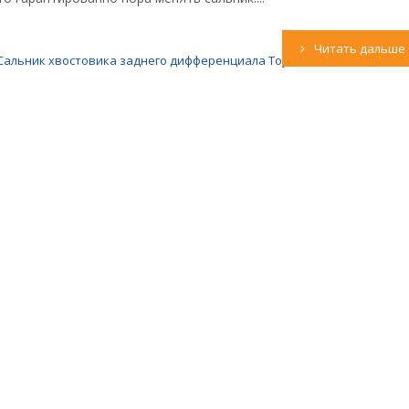
Читать дальше
Сальник хвостовика заднего дифференциала Toyota F13S