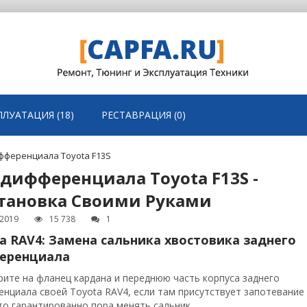
ПЛУАТАЦИЯ (18)
РЕСТАВРАЦИЯ (0)
фференциала Toyota F13S
 дифференциала Toyota F13S -
становка Своими Руками
.2019
15 738
1
a RAV4: Замена сальника хвостовика заднего
еренциала
ите на фланец кардана и переднюю часть корпуса заднего
нциала своей Toyota RAV4, если там присутствует запотевание
 то гарантированно пора менять сальник....