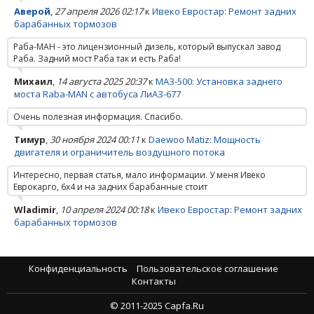
Аверой
,
27 апреля 2026 02:17
к
Ивеко Евростар: Ремонт задних
барабанных тормозов
Раба-МАН - это лицензионный дизель, который выпускал завод
Раба. Задний мост Раба так и есть Раба!
Михаил
,
14 августа 2025 20:37
к
МАЗ-500: Установка заднего
моста Raba-MAN с автобуса ЛиАЗ-677
Очень полезная информация. Спасибо.
Тимур
,
30 ноября 2024 00:11
к
Daewoo Matiz: Мощность
двигателя и ограничитель воздушного потока
Интересно, первая статья, мало информации. У меня Ивеко
Еврокарго, 6х4 и на задних барабанные стоит
Wladimir
,
10 апреля 2024 00:18
к
Ивеко Евростар: Ремонт задних
барабанных тормозов
Конфиденциальность
Пользовательское соглашение
Контакты
© 2011-2025 Capfa.Ru